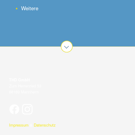
Weitere
THD GmbH
Zum Herrenried 53
68169 Mannheim
Impressum
&
Datenschutz